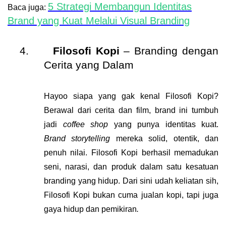
5 Strategi Membangun Identitas
Baca juga:
Brand yang Kuat Melalui Visual Branding
4.
Filosofi Kopi
–
Branding dengan
Cerita yang Dalam
Hayoo siapa yang gak kenal Filosofi Kopi?
Berawal dari cerita dan film, brand ini tumbuh
jadi
coffee shop
yang punya identitas kuat.
Brand storytelling
mereka solid, otentik, dan
penuh nilai. Filosofi Kopi berhasil memadukan
seni, narasi, dan produk dalam satu kesatuan
branding yang hidup. Dari sini udah keliatan sih,
Filosofi Kopi bukan cuma jualan kopi, tapi juga
gaya hidup dan pemikiran
.