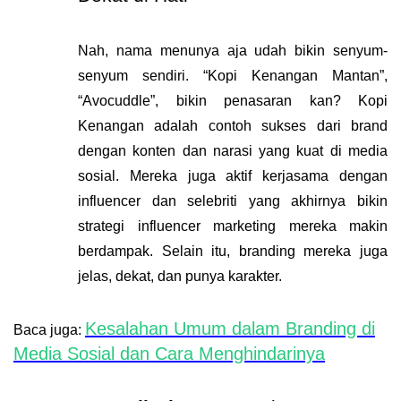
Nah, nama menunya aja udah bikin senyum-
senyum sendiri. “Kopi Kenangan Mantan”,
“Avocuddle”, bikin penasaran kan? Kopi
Kenangan adalah contoh sukses dari
brand
dengan konten dan narasi yang kuat di media
sosial
. Mereka juga aktif kerjasama dengan
influencer dan selebriti yang akhirnya bikin
strategi
influencer marketing
mereka makin
berdampak. Selain itu, branding mereka juga
jelas, dekat, dan punya karakter.
Kesalahan Umum dalam Branding di
Baca juga:
Media Sosial dan Cara Menghindarinya