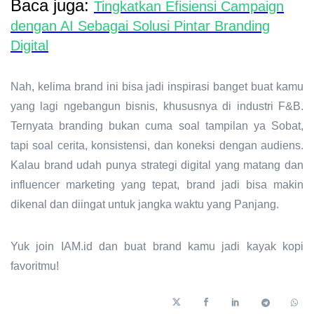
Baca juga:
Tingkatkan Efisiensi Campaign
dengan AI Sebagai Solusi Pintar Branding
Digital
Nah, kelima brand ini bisa jadi inspirasi banget buat kamu
yang lagi ngebangun bisnis, khususnya di industri F&B.
Ternyata branding bukan cuma soal tampilan ya Sobat,
tapi soal
cerita, konsistensi, dan koneksi
dengan audiens.
Kalau brand udah punya strategi digital yang matang dan
influencer marketing
yang tepat, brand jadi bisa makin
dikenal dan diingat untuk jangka waktu yang Panjang.
Yuk join IAM.id dan buat brand kamu jadi kayak kopi
favoritmu!