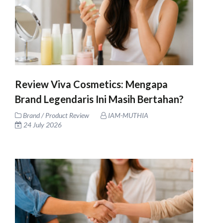
Review Viva Cosmetics: Mengapa
Brand Legendaris Ini Masih Bertahan?
Brand / Product Review
IAM-MUTHIA
24 July 2026