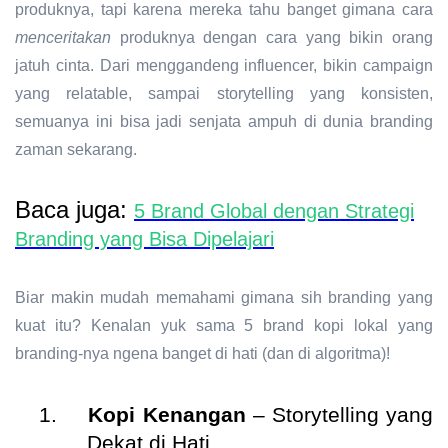
produknya, tapi karena mereka tahu banget gimana cara
menceritakan
produknya dengan cara yang bikin orang
jatuh cinta. Dari menggandeng influencer, bikin campaign
yang relatable, sampai storytelling yang konsisten,
semuanya ini bisa jadi senjata ampuh di dunia branding
zaman sekarang.
Baca juga:
5 Brand Global dengan Strategi
Branding yang Bisa Dipelajari
Biar makin mudah memahami gimana sih branding yang
kuat itu? Kenalan yuk sama
5 brand kopi lokal yang
branding-nya ngena banget
di hati (dan di algoritma)!
1.
Kopi Kenangan
–
Storytelling yang
Dekat di Hati