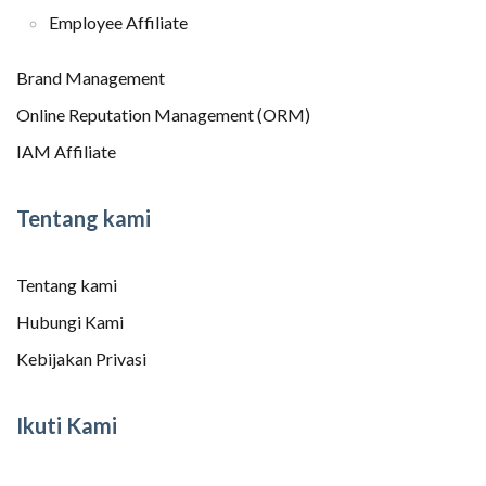
Employee Affiliate
Brand Management
Online Reputation Management (ORM)
IAM Affiliate
Tentang kami
Tentang kami
Hubungi Kami
Kebijakan Privasi
Ikuti Kami