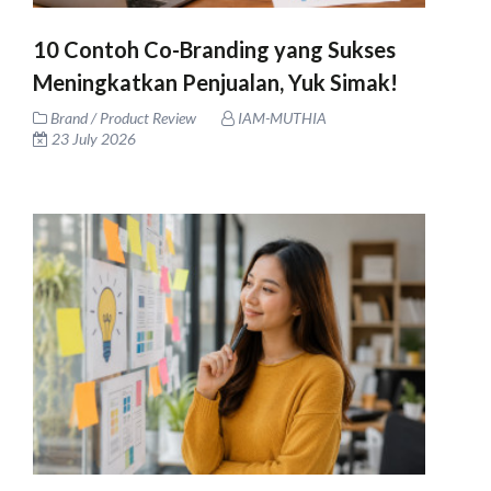
10 Contoh Co-Branding yang Sukses
Meningkatkan Penjualan, Yuk Simak!
Brand / Product Review
IAM-MUTHIA
23 July 2026