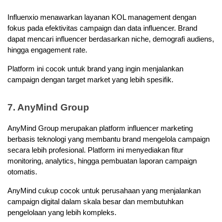
Influenxio menawarkan layanan KOL management dengan 
fokus pada efektivitas campaign dan data influencer. Brand 
dapat mencari influencer berdasarkan niche, demografi audiens, 
hingga engagement rate.
Platform ini cocok untuk brand yang ingin menjalankan 
campaign dengan target market yang lebih spesifik.
7. AnyMind Group
AnyMind Group merupakan platform influencer marketing 
berbasis teknologi yang membantu brand mengelola campaign 
secara lebih profesional. Platform ini menyediakan fitur 
monitoring, analytics, hingga pembuatan laporan campaign 
otomatis.
AnyMind cukup cocok untuk perusahaan yang menjalankan 
campaign digital dalam skala besar dan membutuhkan 
pengelolaan yang lebih kompleks.