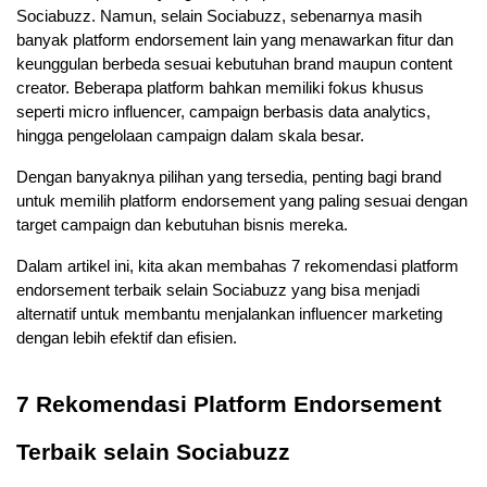
Sociabuzz. Namun, selain Sociabuzz, sebenarnya masih 
banyak platform endorsement lain yang menawarkan fitur dan 
keunggulan berbeda sesuai kebutuhan brand maupun content 
creator. Beberapa platform bahkan memiliki fokus khusus 
seperti micro influencer, campaign berbasis data analytics, 
hingga pengelolaan campaign dalam skala besar.
Dengan banyaknya pilihan yang tersedia, penting bagi brand 
untuk memilih platform endorsement yang paling sesuai dengan 
target campaign dan kebutuhan bisnis mereka.
Dalam artikel ini, kita akan membahas 7 rekomendasi platform 
endorsement terbaik selain Sociabuzz yang bisa menjadi 
alternatif untuk membantu menjalankan influencer marketing 
dengan lebih efektif dan efisien.
7 Rekomendasi Platform Endorsement 
Terbaik selain Sociabuzz