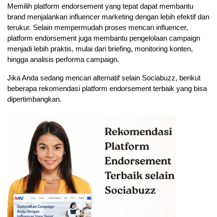
Memilih platform endorsement yang tepat dapat membantu 
brand menjalankan influencer marketing dengan lebih efektif dan 
terukur. Selain mempermudah proses mencari influencer, 
platform endorsement juga membantu pengelolaan campaign 
menjadi lebih praktis, mulai dari briefing, monitoring konten, 
hingga analisis performa campaign. 
Jika Anda sedang mencari alternatif selain Sociabuzz, berikut 
beberapa rekomendasi platform endorsement terbaik yang bisa 
dipertimbangkan.