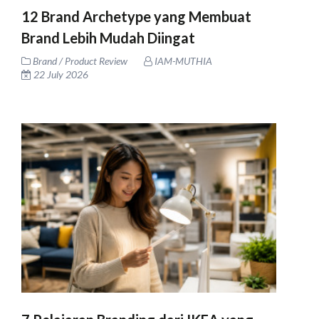
12 Brand Archetype yang Membuat
Brand Lebih Mudah Diingat
Brand / Product Review
IAM-MUTHIA
22 July 2026