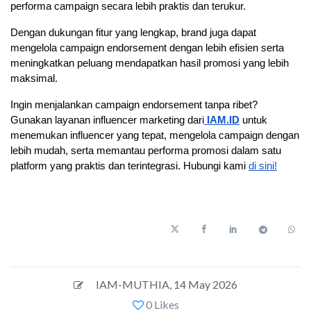
performa campaign secara lebih praktis dan terukur. 
Dengan dukungan fitur yang lengkap, brand juga dapat 
mengelola campaign endorsement dengan lebih efisien serta 
meningkatkan peluang mendapatkan hasil promosi yang lebih 
maksimal.
Ingin menjalankan campaign endorsement tanpa ribet? 
Gunakan layanan influencer marketing dari
IAM.ID
untuk 
menemukan influencer yang tepat, mengelola campaign dengan 
lebih mudah, serta memantau performa promosi dalam satu 
platform yang praktis dan terintegrasi. Hubungi kami 
di sini!
IAM-MUTHIA
,
14 May 2026
0 Likes