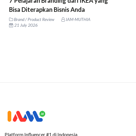
7 Pelajaran Branding dari IKEA yang
Bisa Diterapkan Bisnis Anda
Brand / Product Review
IAM-MUTHIA
21 July 2026
Platform Influencer #1 di Indonesia