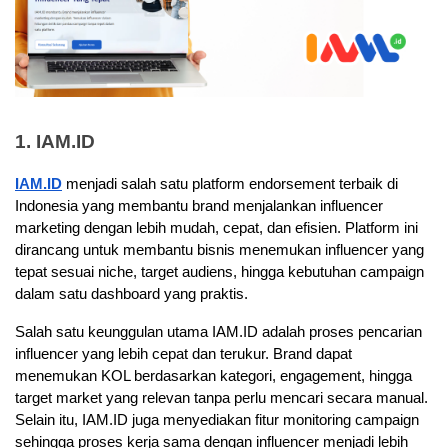
1. IAM.ID
IAM.ID
 menjadi salah satu platform endorsement terbaik di 
Indonesia yang membantu brand menjalankan influencer 
marketing dengan lebih mudah, cepat, dan efisien. Platform ini 
dirancang untuk membantu bisnis menemukan influencer yang 
tepat sesuai niche, target audiens, hingga kebutuhan campaign 
dalam satu dashboard yang praktis.
Salah satu keunggulan utama IAM.ID adalah proses pencarian 
influencer yang lebih cepat dan terukur. Brand dapat 
menemukan KOL berdasarkan kategori, engagement, hingga 
target market yang relevan tanpa perlu mencari secara manual. 
Selain itu, IAM.ID juga menyediakan fitur monitoring campaign 
sehingga proses kerja sama dengan influencer menjadi lebih 