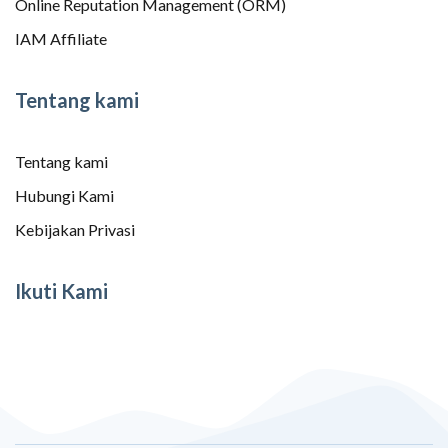
Online Reputation Management (ORM)
IAM Affiliate
Tentang kami
Tentang kami
Hubungi Kami
Kebijakan Privasi
Ikuti Kami