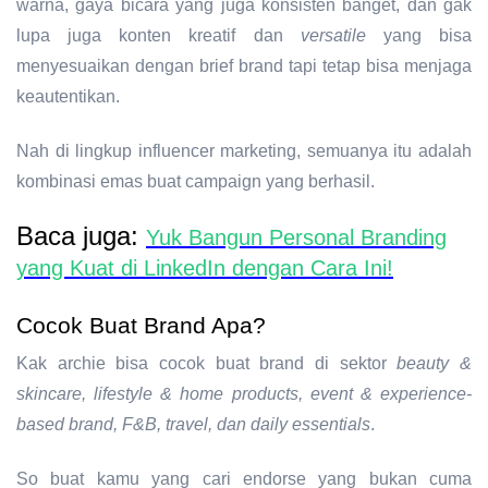
warna, gaya bicara yang juga konsisten banget, dan gak
lupa juga k
onten kreatif dan
versatile
yang bisa
menyesuaikan dengan brief brand tapi tetap bisa menjaga
keautentikan.
Nah di lingkup
influencer marketing
, semuanya itu adalah
kombinasi emas buat campaign yang berhasil.
Baca juga:
Yuk Bangun Personal Branding
yang Kuat di LinkedIn dengan Cara Ini!
Cocok Buat Brand Apa?
Kak archie bisa cocok buat brand di sektor
b
eauty &
skincare
, l
ifestyle & home products
, e
vent & experience-
based brand
,
F&B, travel, dan daily essentials
.
So buat kamu yang cari
endorse
yang bukan cuma