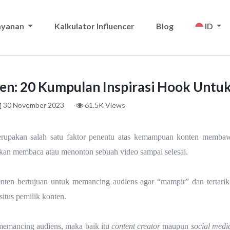
ayanan
Kalkulator Influencer
Blog
ID
en: 20 Kumpulan Inspirasi Hook Untuk
30 November 2023
61.5K Views
rupakan salah satu faktor penentu atas kemampuan konten membawa
utkan membaca atau menonton sebuah video sampai selesai.
en bertujuan untuk memancing audiens agar “mampir” dan tertarik l
itus pemilik konten.
memancing audiens, maka baik itu
content creator
maupun
social medi