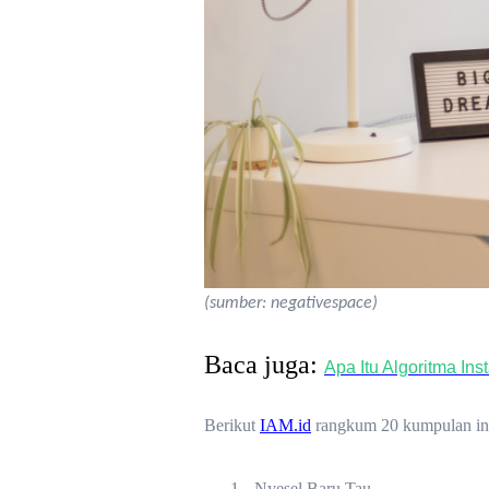
(sumber: negativespace)
Baca juga:
Apa Itu Algoritma I
Berikut
IAM.id
rangkum 20 kumpulan insp
1.
Nyesel Baru Tau…