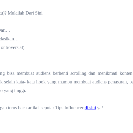
u)? Mulailah Dari Sini.
Dari…
ndasikan…
ntroversial).
ang bisa membuat audiens berhenti scrolling dan menikmati konte
k selain kata- kata hook yang mampu membuat audiens penasaran, p
o yang tinggi.
an terus baca artikel seputar Tips Influencer
di sini
ya!