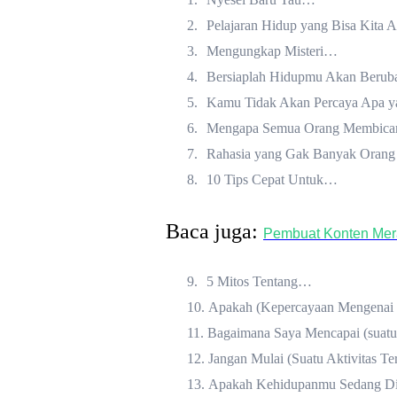
2.
Pelajaran Hidup yang Bisa Kita 
3.
Mengungkap Misteri…
4.
Bersiaplah Hidupmu Akan Beru
5.
Kamu Tidak Akan Percaya Apa ya
6.
Mengapa Semua Orang Membica
7.
Rahasia yang Gak Banyak Oran
8.
10 Tips Cepat Untuk…
Baca juga:
Pembuat Konten Merap
9.
5 Mitos Tentang…
10.
Apakah (Kepercayaan Mengenai S
11.
Bagaimana Saya Mencapai (suatu
12.
Jangan Mulai (Suatu Aktivitas Te
13.
Apakah Kehidupanmu Sedang Dila