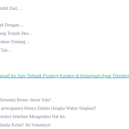
Ambil Dari…
bah Dengan…
ng Terjadi Jika…
rakan Tentang…
g Tau…
at! Ini Jam Terbaik Posting Konten di Instagram Agar Trendin
esuatu) Benar- benar Ada?
 pencapaian) Hanya Dalam (Jangka Waktu Singkat)?
rtentu) Sebelum Mengetahui Hal Ini.
nda Krisis? Ini Solusinya!