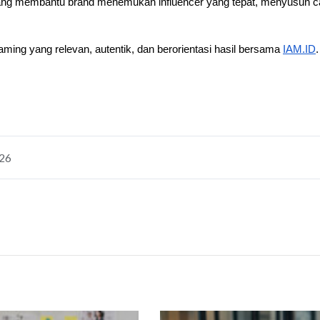
 yang membantu brand menemukan influencer yang tepat, menyusun c
ing yang relevan, autentik, dan berorientasi hasil bersama 
IAM.ID
026