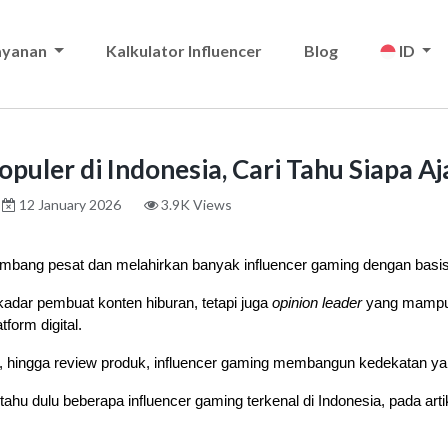
ayanan
Kalkulator Influencer
Blog
ID
puler di Indonesia, Cari Tahu Siapa Aj
12 January 2026
3.9K Views
kembang pesat dan melahirkan banyak influencer gaming dengan basis
adar pembuat konten hiburan, tetapi juga 
opinion leader
 yang mampu
form digital. 
ng, hingga review produk, influencer gaming membangun kedekatan y
hu dulu beberapa influencer gaming terkenal di Indonesia, pada artike