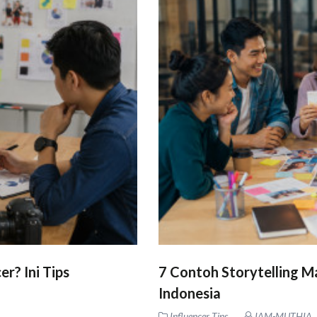
r? Ini Tips
7 Contoh Storytelling Ma
Indonesia
Influencer Tips
IAM-MUTHIA