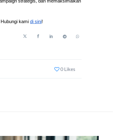
ampaign strategis, dan memaksimalkan 
. Hubungi kami 
di sini
!
0 Likes