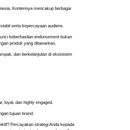
nesia. Kontennya mencakup berbagai 
tabil serta kepercayaan audiens.
 kunci keberhasilan endorsement bukan 
engan produk yang ditawarkan. 
mpak, dan berkelanjutan di ekosistem 
 loyal, dan highly engaged.
ngan tujuan brand.
Ingin menjalankan kampanye endorsement bersama influencer gaming Indonesia secara lebih terarah dan efektif? Percayakan strategi Anda kepada 