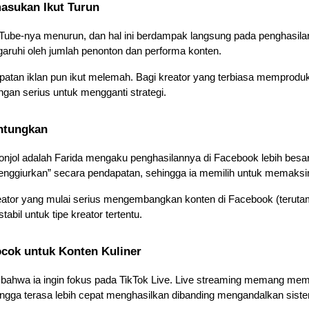
asukan Ikut Turun
ube-nya menurun, dan hal ini berdampak langsung pada penghasilan.
aruhi oleh jumlah penonton dan performa konten. 
patan iklan pun ikut melemah. Bagi kreator yang terbiasa memproduks
gan serius untuk mengganti strategi.
untungkan
njol adalah Farida mengaku penghasilannya di Facebook lebih besa
menggiurkan” secara pendapatan, sehingga ia memilih untuk memaksi
eator yang mulai serius mengembangkan konten di Facebook (terutama
abil untuk tipe kreator tertentu. 
ocok untuk Konten Kuliner
 bahwa ia ingin fokus pada TikTok Live. Live streaming memang me
ingga terasa lebih cepat menghasilkan dibanding mengandalkan sistem 