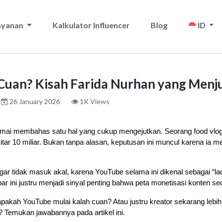
ayanan
Kalkulator Influencer
Blog
ID
Cuan? Kisah Farida Nurhan yang Menj
26 January 2026
1K Views
ramai membahas satu hal yang cukup mengejutkan. Seorang food vlog
ar 10 miliar. Bukan tanpa alasan, keputusan ini muncul karena ia m
ngar tidak masuk akal, karena YouTube selama ini dikenal sebagai “l
bar ini justru menjadi sinyal penting bahwa peta monetisasi konten s
akah YouTube mulai kalah cuan? Atau justru kreator sekarang lebih p
 Temukan jawabannya pada artikel ini.