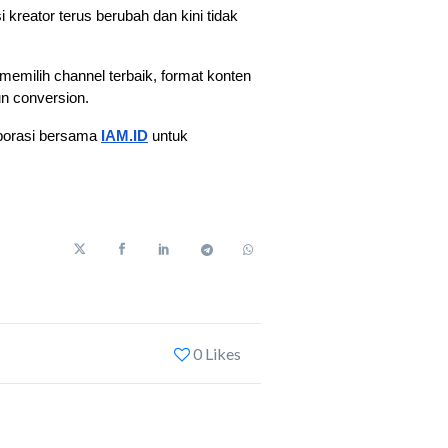
reator terus berubah dan kini tidak 
emilih channel terbaik, format konten 
un conversion.
aborasi bersama 
IAM.ID
 untuk 
0 Likes