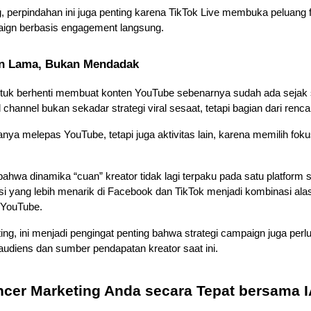
, perpindahan ini juga penting karena TikTok Live membuka peluang fo
paign berbasis engagement langsung.
kan Lama, Bukan Mendadak
tuk berhenti membuat konten YouTube sebenarnya sudah ada sejak se
annel bukan sekadar strategi viral sesaat, tetapi bagian dari renca
ya melepas YouTube, tetapi juga aktivitas lain, karena memilih foku
 bahwa dinamika “cuan” kreator tidak lagi terpaku pada satu platform
asi yang lebih menarik di Facebook dan TikTok menjadi kombinasi a
 YouTube. 
ing, ini menjadi pengingat penting bahwa strategi campaign juga perl
audiens dan sumber pendapatan kreator saat ini.
encer Marketing Anda secara Tepat bersama 