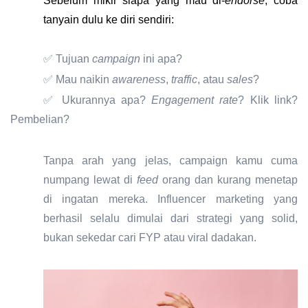
Sebelum mikir siapa yang mau di-
endorse
, coba
tanyain dulu ke diri sendiri:
✅
Tujuan
campaign
ini apa?
✅
Mau naikin
awareness
,
traffic
, atau
sales
?
✅
Ukurannya apa?
Engagement rate
? Klik link?
Pembelian?
Tanpa arah yang jelas, campaign kamu cuma
numpang lewat di
feed
orang dan kurang menetap
di ingatan mereka.
Influencer marketing yang
berhasil selalu dimulai dari strategi yang solid,
bukan sekedar cari FYP atau viral dadakan.