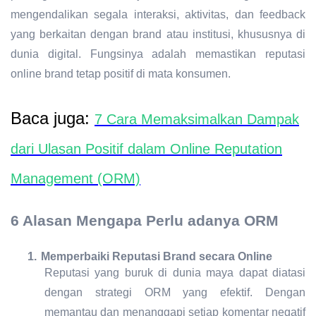
mengendalikan segala interaksi, aktivitas, dan feedback
yang berkaitan dengan brand atau institusi, khususnya di
dunia digital. Fungsinya adalah memastikan reputasi
online brand tetap positif di mata konsumen.
Baca juga:
7 Cara Memaksimalkan Dampak
dari Ulasan Positif dalam Online Reputation
Management (ORM)
6 Alasan Mengapa Perlu adanya ORM
1.
Memperbaiki Reputasi Brand secara Online
Reputasi yang buruk di dunia maya dapat diatasi
dengan strategi ORM yang efektif. Dengan
memantau dan menanggapi setiap komentar negatif