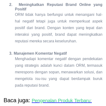
2.
Meningkatkan Reputasi Brand Online yang
Positif
ORM tidak hanya berfungsi untuk menangani hal-
hal negatif tetapi juga untuk memperkuat aspek
positif dari brand. Dengan konten yang tepat dan
interaksi yang positif, brand dapat meningkatkan
reputasi mereka secara keseluruhan.
3.
Manajemen Komentar Negatif
Menghadapi komentar negatif dengan pendekatan
yang strategis adalah kunci dalam ORM, termasuk
merespons dengan sopan, menawarkan solusi, dan
mengelola isu-isu yang dapat berdampak buruk
pada reputasi brand.
Baca juga:
Pengenalan Produk Terbaru: