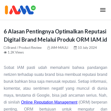
6 Alasan Pentingnya Optimalkan Reputasi
Digital Brand Melalui Produk ORM IAM.id
Brand / Product Review
IAM-MAULI
10 July 2024
1.2K Views
Sobat IAM pasti udah memahami bahwa pandangan
netizen terhadap suatu brand bisa membuat reputasi brand
buruk bahkan bisa saja merusak reputasi. Setiap informasi,
komentar, atau sentimen negatif yang muncul di dunia
maya, terutama di Google, bisa jadi ancaman serius. Nah,
di sinilah
Online Reputation Management
(ORM) berperan
penting. ORM bertujuan untuk mengatur dan