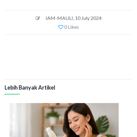
IAM-MAULI
,
10 July 2024
0 Likes
Lebih Banyak Artikel