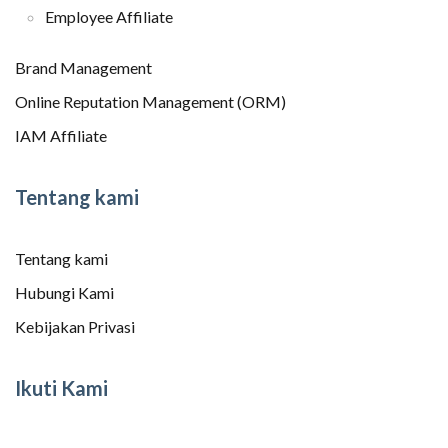
Employee Affiliate
Brand Management
Online Reputation Management (ORM)
IAM Affiliate
Tentang kami
Tentang kami
Hubungi Kami
Kebijakan Privasi
Ikuti Kami