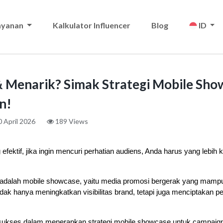
ayanan
Kalkulator Influencer
Blog
ID
& Menarik? Simak Strategi Mobile Sh
n!
 April 2026
189 Views
 efektif, jika ingin mencuri perhatian audiens, Anda harus yang lebih kr
k adalah mobile showcase, yaitu media promosi bergerak yang mamp
 tidak hanya meningkatkan visibilitas brand, tetapi juga menciptakan 
ukses dalam menerapkan strategi mobile showcase untuk campaign