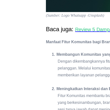
(Sumber: Logo Whatsapp -Unsplash)
Baca juga:
Review 5 Dampa
Manfaat Fitur Komunitas bagi Bra
1.
Membangun Komunitas yang 
Dengan dikembangkannya fitu
pelanggan. Melalui komunita
memberikan layanan pelanggan
2.
Meningkatkan Interaksi dan
Fitur Komunitas membantu bra
yang berkesinambungan, brand
sesi tanya jawab dapat menin