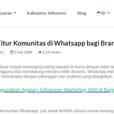
ayanan
Kalkulator Influencer
Blog
ID
itur Komunitas di Whatsapp bagi Bra
ULI
3 July 2024
2.1K Views
asi instant messaging paling populer di dunia dengan lebih dar
una dan mendukung interaksi lebih dinamis, WhatsApp meluncu
 berinteraksi dengan pelanggan dan audiens yang ditargetkan.
gunakan Agency Influencer Marketing IAM.id Bagi
komunitas Whatsapp, yuk simak terlebih dahulu review tentang