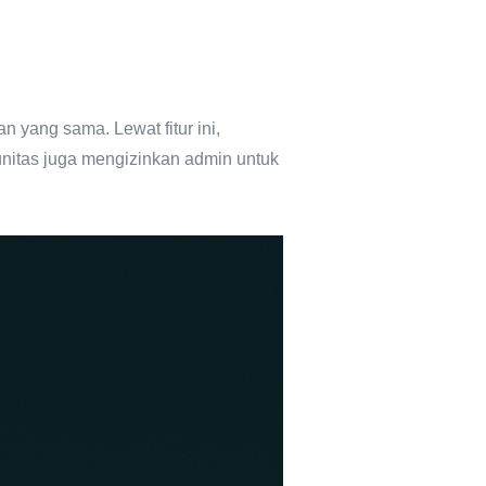
 yang sama. Lewat fitur ini,
nitas juga mengizinkan admin untuk