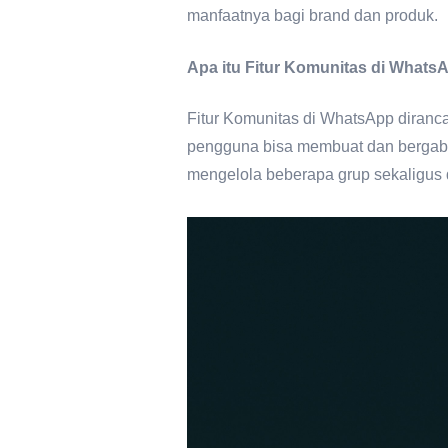
manfaatnya bagi brand dan produk.
Apa itu Fitur Komunitas di Whats
Fitur Komunitas di WhatsApp diranc
pengguna bisa membuat dan bergabun
mengelola beberapa grup sekaligus 