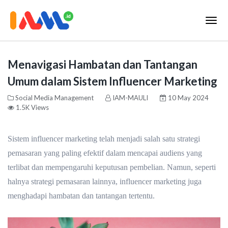
Menavigasi Hambatan dan Tantangan
Umum dalam Sistem Influencer Marketing
Social Media Management
IAM-MAULI
10 May 2024
1.5K Views
Sistem influencer marketing telah menjadi salah satu strategi
pemasaran yang paling efektif dalam mencapai audiens yang
terlibat dan mempengaruhi keputusan pembelian. Namun, seperti
halnya strategi pemasaran lainnya, influencer marketing juga
menghadapi hambatan dan tantangan tertentu.