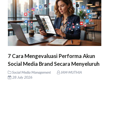
7 Cara Mengevaluasi Performa Akun
Social Media Brand Secara Menyeluruh
Social Media Management
IAM-MUTHIA
28 July 2026