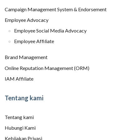
Campaign Management System & Endorsement
Employee Advocacy
Employee Social Media Advocacy
Employee Affiliate
Brand Management
Online Reputation Management (ORM)
IAM Affiliate
Tentang kami
Tentang kami
Hubungi Kami
Kebijakan Privasi