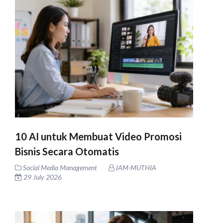
10 AI untuk Membuat Video Promosi
Bisnis Secara Otomatis
Social Media Management
IAM-MUTHIA
29 July 2026