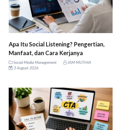
Apa Itu Social Listening? Pengertian,
Manfaat, dan Cara Kerjanya
Social Media Management
IAM-MUTHIA
3 August 2026