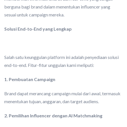
berguna bagi brand dalam menentukan influencer yang
sesuai untuk campaign mereka.
Solusi End-to-End yang Lengkap
Salah satu keunggulan platform ini adalah penyediaan solusi
end-to-end. Fitur-fitur unggulan kami meliputi:
1. Pembuatan Campaign
Brand dapat merancang campaign mulai dari awal, termasuk
menentukan tujuan, anggaran, dan target audiens.
2. Pemilihan Influencer dengan AI Matchmaking