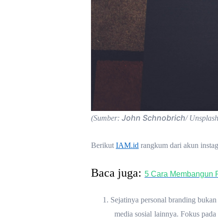
John Schnobrich
(Sumber:
/ Unsplash
Berikut
IAM.id
rangkum dari akun instag
Baca juga:
5 Cara Membangun Pe
1.
Sejatinya personal branding bukan 
media sosial lainnya. Fokus pad