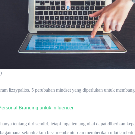
)
ram lizzypalios, 5 perubahan mindset yang diperlukan untuk membangu
rsonal Branding untuk Influencer
hanya tentang diri sendiri, tetapi juga tentang nilai dapat diberikan k
a bagaimana sebuah akun bisa membantu dan memberikan nilai tambah k