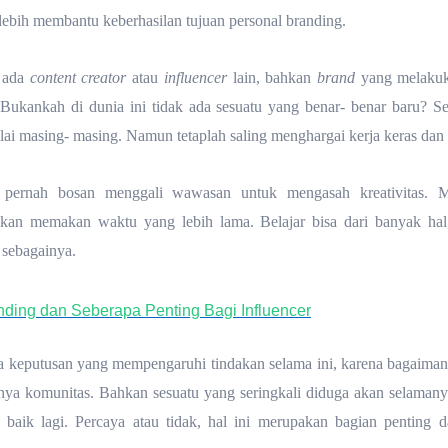
ebih membantu keberhasilan tujuan personal branding.
a ada
content creator
atau
influencer
lain, bahkan
brand
yang melakuk
. Bukankah di dunia ini tidak ada sesuatu yang benar- benar baru? 
ai masing- masing. Namun tetaplah saling menghargai kerja keras dan k
k pernah bosan menggali wawasan untuk mengasah kreativitas. M
akan memakan waktu yang lebih lama. Belajar bisa dari banyak ha
 sebagainya.
nding dan Seberapa Penting Bagi Influencer
la keputusan yang mempengaruhi tindakan selama ini, karena bagaiman
uhnya komunitas. Bahkan sesuatu yang seringkali diduga akan selaman
 baik lagi. Percaya atau tidak, hal ini merupakan bagian penting