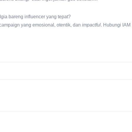
lgia bareng influencer yang tepat?
g campaign yang
emosional, otentik, dan
impactful
.
Hubungi IAM 