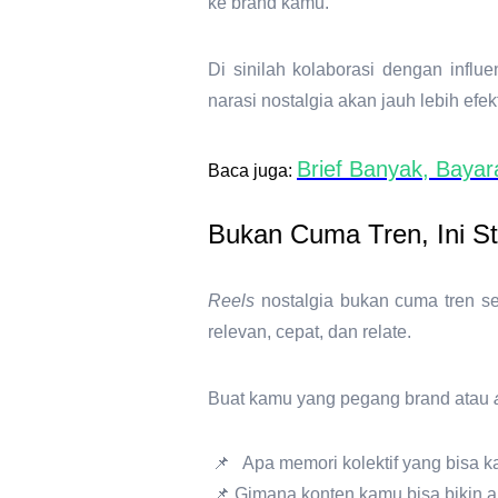
ke brand kamu.
Di sinilah kolaborasi dengan
influ
narasi nostalgia akan jauh lebih ef
Brief Banyak, Baya
Baca juga:
Bukan Cuma Tren, Ini St
Reels
nostalgia bukan cuma tren s
relevan, cepat, dan relate.
Buat kamu yang pegang brand atau
📌
Apa memori kolektif yang bisa 
📌
Gimana konten kamu bisa bikin au