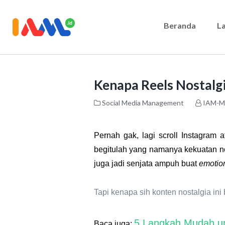
Beranda
L
Kenapa Reels Nostalg
Social Media Management
IAM-M
Pernah gak, lagi scroll Instagram 
begitulah yang namanya kekuatan
n
juga jadi senjata ampuh buat
emotio
Tapi kenapa sih konten nostalgia ini
5 Langkah Mudah un
Baca juga: