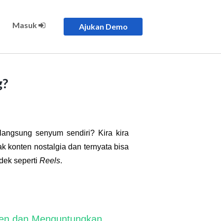
Masuk
Ajukan Demo
g?
 langsung senyum sendiri? Kira kira
k konten nostalgia dan ternyata bisa
dek seperti
Reels
.
sien dan Menguntungkan