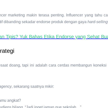
encer marketing
makin terasa penting. Influencer yang tahu 
ektif dibanding sekadar endorse produk dengan gaya
hard-selling
ran Tipis? Yuk Bahas Etika Endorse yang Sehat B
rategi
esaat doang, tapi ini adalah cara cerdas membangun koneksi
agency
, sekarang saatnya mikir:
kamu angkat?
diens bilang, “Jadi inget jaman gue sekolah…”