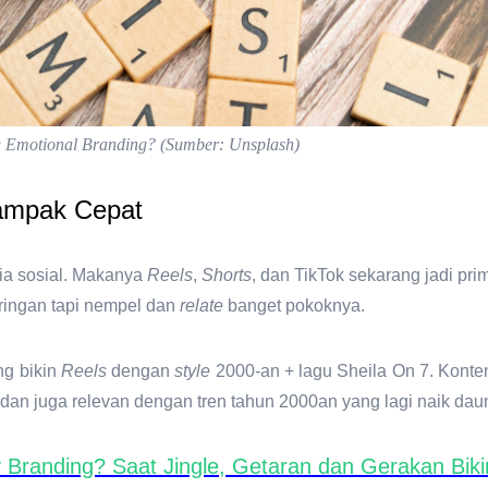
 Emotional Branding? (Sumber: Unsplash)
Dampak Cepat
ia sosial. Makanya
Reels
,
Shorts
, dan TikTok sekarang jadi pr
ringan tapi nempel dan
relate
banget pokoknya.
ng bikin
Reels
dengan
style
2000-an + lagu Sheila On 7. Kont
dan juga relevan dengan tren tahun 2000an yang lagi naik dau
y Branding? Saat Jingle, Getaran dan Gerakan Biki