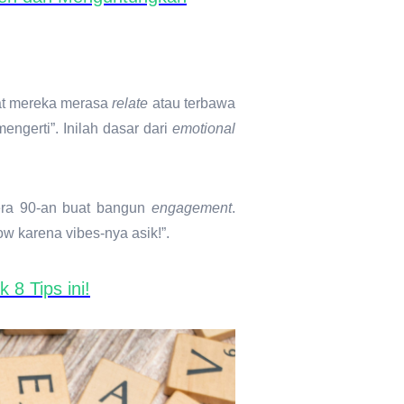
aat mereka merasa
relate
atau terbawa
engerti”. Inilah dasar dari
emotional
a era 90-an buat bangun
engagement
.
ow karena vibes-nya asik!”.
8 Tips ini!