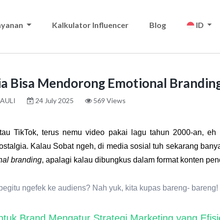
ayanan
Kalkulator Influencer
Blog
ID
ia Bisa Mendorong Emotional Brandin
AULI
24 July 2025
569 Views
atau TikTok, terus nemu video pakai lagu tahun 2000-an, eh
ostalgia
. Kalau Sobat ngeh, di media sosial tuh sekarang banya
nal branding
, apalagi kalau dibungkus dalam format konten pen
 begitu ngefek ke audiens? Nah yuk, kita kupas bareng- bareng!
tuk Brand Mengatur Strategi Marketing yang Efi